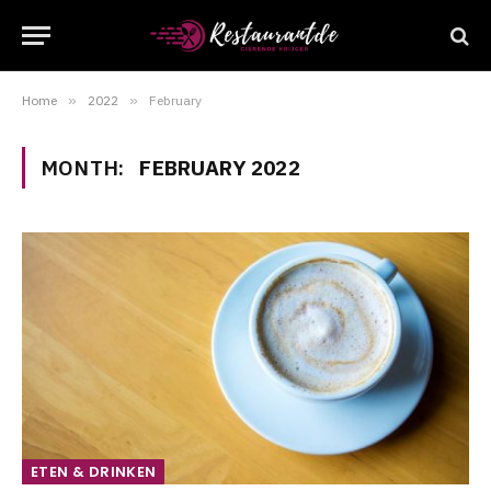
Home
»
2022
»
February
MONTH:
FEBRUARY 2022
ETEN & DRINKEN