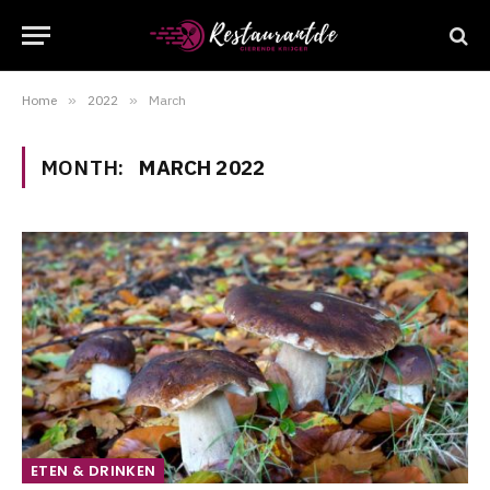
Home
»
2022
»
March
MONTH:
MARCH 2022
ETEN & DRINKEN