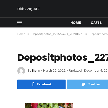
Friday, August 7
HOME
CAFÉS
Home
»
Depositphotos_227569674_xl-2015-1
»
Depositphot
Depositphotos_22
By
Bjorn
March 20, 2021
Updated:
December 4, 20
Facebook
Twitter