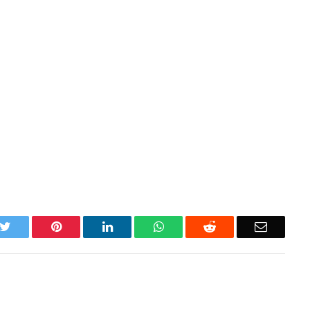
k
Twitter
Pinterest
LinkedIn
WhatsApp
Reddit
Email