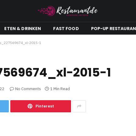
ETEN & DRINKEN
FAST FOOD
POP-UP RESTAURA
os_227569674_xl-2015-1
7569674_xl-2015-1
22
No Comments
1 Min Read
Pinterest