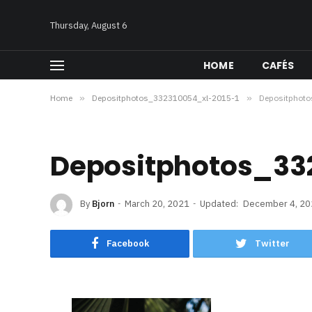
Thursday, August 6
HOME
CAFÉS
Home
»
Depositphotos_332310054_xl-2015-1
»
Depositphot
Depositphotos_33
By
Bjorn
March 20, 2021
Updated:
December 4, 20
Facebook
Twitter