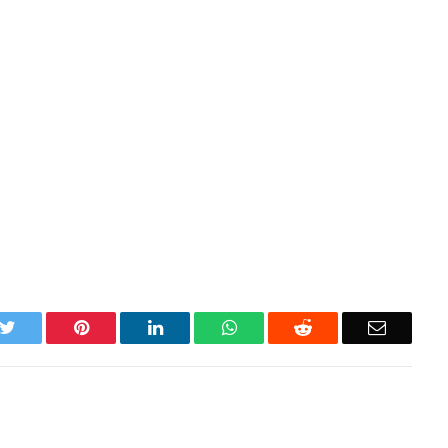
k
Twitter
Pinterest
LinkedIn
WhatsApp
Reddit
Email