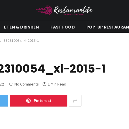
ETEN & DRINKEN
FAST FOOD
POP-UP RESTAURA
os_332310054_xl-2015-1
2310054_xl-2015-1
22
No Comments
1 Min Read
Pinterest