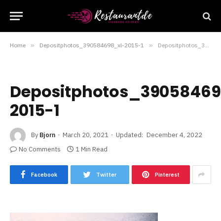
Home
»
Depositphotos_390584698_xl-2015-1
»
Depositphotos_390584698_xl-2015-1
Depositphotos_39058469
2015-1
By
Bjorn
March 20, 2021
Updated:
December 4, 2022
No Comments
1 Min Read
Facebook
Twitter
Pinterest