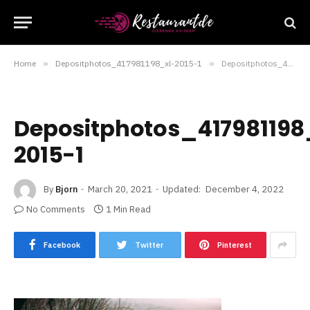
Home
»
Depositphotos_417981198_xl-2015-1
»
Depositphotos_417981198_xl-2015-1
Depositphotos_417981198
2015-1
By
Bjorn
March 20, 2021
Updated:
December 4, 2022
No Comments
1 Min Read
Facebook
Twitter
Pinterest