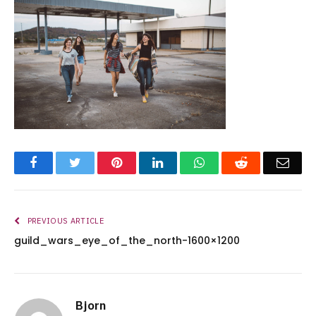
Facebook
Twitter
Pinterest
LinkedIn
WhatsApp
Reddit
Emai
PREVIOUS ARTICLE
guild_wars_eye_of_the_north-1600×1200
Bjorn