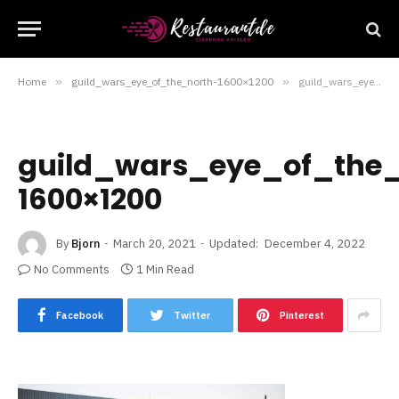
Home
»
guild_wars_eye_of_the_north-1600×1200
»
guild_wars_eye_of_the_north-1600×1200
guild_wars_eye_of_the_
1600×1200
By
Bjorn
March 20, 2021
Updated:
December 4, 2022
No Comments
1 Min Read
Facebook
Twitter
Pinterest