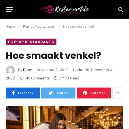
Home
»
Pop-up Restaurants
»
Hoe smaakt venkel?
POP-UP RESTAURANTS
Hoe smaakt venkel?
By
Bjorn
November 7, 2021
Updated:
December 4,
2022
No Comments
8 Mins Read
Facebook
Twitter
Pinterest