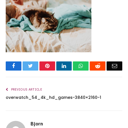
Facebook
Twitter
Pinterest
LinkedIn
WhatsApp
Reddit
Emai
PREVIOUS ARTICLE
overwatch_54_4k_hd_games-3840×2160-1
Bjorn