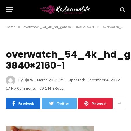
Home
»
overwatch_54_4k_hd_games-3840×2160-1
»
overwatch_54_4k_hd_games-3840×2160-1
overwatch_54_4k_hd_
3840×2160-1
By
Bjorn
March 20, 2021
Updated:
December 4, 2022
No Comments
1 Min Read
Facebook
Twitter
Pinterest