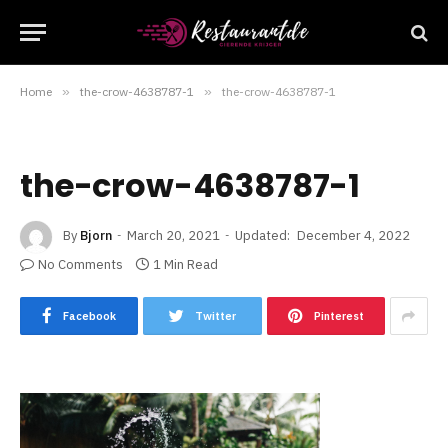
Home
»
the-crow-4638787-1
»
the-crow-4638787-1
the-crow-4638787-1
By
Bjorn
March 20, 2021
Updated:
December 4, 2022
No Comments
1 Min Read
Facebook
Twitter
Pinterest